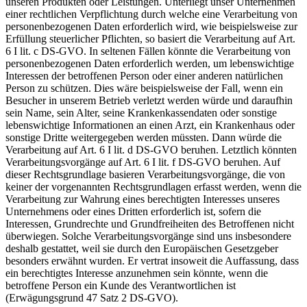
unseren Produkten oder Leistungen. Unterliegt unser Unternehmen
einer rechtlichen Verpflichtung durch welche eine Verarbeitung von
personenbezogenen Daten erforderlich wird, wie beispielsweise zur
Erfüllung steuerlicher Pflichten, so basiert die Verarbeitung auf Art.
6 I lit. c DS-GVO. In seltenen Fällen könnte die Verarbeitung von
personenbezogenen Daten erforderlich werden, um lebenswichtige
Interessen der betroffenen Person oder einer anderen natürlichen
Person zu schützen. Dies wäre beispielsweise der Fall, wenn ein
Besucher in unserem Betrieb verletzt werden würde und daraufhin
sein Name, sein Alter, seine Krankenkassendaten oder sonstige
lebenswichtige Informationen an einen Arzt, ein Krankenhaus oder
sonstige Dritte weitergegeben werden müssten. Dann würde die
Verarbeitung auf Art. 6 I lit. d DS-GVO beruhen. Letztlich könnten
Verarbeitungsvorgänge auf Art. 6 I lit. f DS-GVO beruhen. Auf
dieser Rechtsgrundlage basieren Verarbeitungsvorgänge, die von
keiner der vorgenannten Rechtsgrundlagen erfasst werden, wenn die
Verarbeitung zur Wahrung eines berechtigten Interesses unseres
Unternehmens oder eines Dritten erforderlich ist, sofern die
Interessen, Grundrechte und Grundfreiheiten des Betroffenen nicht
überwiegen. Solche Verarbeitungsvorgänge sind uns insbesondere
deshalb gestattet, weil sie durch den Europäischen Gesetzgeber
besonders erwähnt wurden. Er vertrat insoweit die Auffassung, dass
ein berechtigtes Interesse anzunehmen sein könnte, wenn die
betroffene Person ein Kunde des Verantwortlichen ist
(Erwägungsgrund 47 Satz 2 DS-GVO).