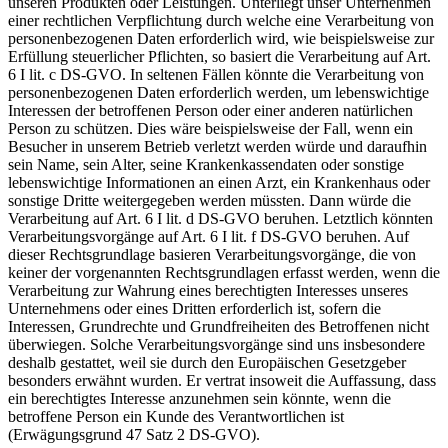
unseren Produkten oder Leistungen. Unterliegt unser Unternehmen
einer rechtlichen Verpflichtung durch welche eine Verarbeitung von
personenbezogenen Daten erforderlich wird, wie beispielsweise zur
Erfüllung steuerlicher Pflichten, so basiert die Verarbeitung auf Art.
6 I lit. c DS-GVO. In seltenen Fällen könnte die Verarbeitung von
personenbezogenen Daten erforderlich werden, um lebenswichtige
Interessen der betroffenen Person oder einer anderen natürlichen
Person zu schützen. Dies wäre beispielsweise der Fall, wenn ein
Besucher in unserem Betrieb verletzt werden würde und daraufhin
sein Name, sein Alter, seine Krankenkassendaten oder sonstige
lebenswichtige Informationen an einen Arzt, ein Krankenhaus oder
sonstige Dritte weitergegeben werden müssten. Dann würde die
Verarbeitung auf Art. 6 I lit. d DS-GVO beruhen. Letztlich könnten
Verarbeitungsvorgänge auf Art. 6 I lit. f DS-GVO beruhen. Auf
dieser Rechtsgrundlage basieren Verarbeitungsvorgänge, die von
keiner der vorgenannten Rechtsgrundlagen erfasst werden, wenn die
Verarbeitung zur Wahrung eines berechtigten Interesses unseres
Unternehmens oder eines Dritten erforderlich ist, sofern die
Interessen, Grundrechte und Grundfreiheiten des Betroffenen nicht
überwiegen. Solche Verarbeitungsvorgänge sind uns insbesondere
deshalb gestattet, weil sie durch den Europäischen Gesetzgeber
besonders erwähnt wurden. Er vertrat insoweit die Auffassung, dass
ein berechtigtes Interesse anzunehmen sein könnte, wenn die
betroffene Person ein Kunde des Verantwortlichen ist
(Erwägungsgrund 47 Satz 2 DS-GVO).